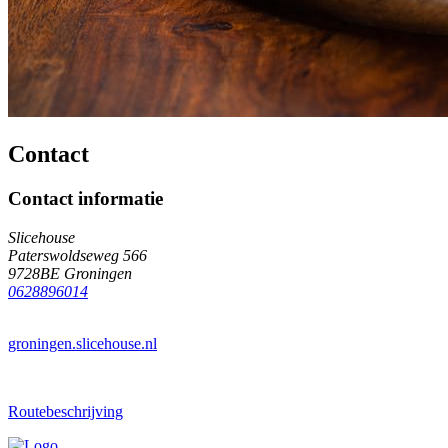
Contact
Contact informatie
Slicehouse
Paterswoldseweg 566
9728BE Groningen
0628896014
groningen.slicehouse.nl
Routebeschrijving