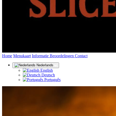
(huidige)
Home
Menukaart
Informatie
Beoordelingen
Contact
Nederlands
English
Deutsch
Português